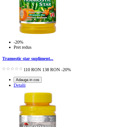
-20%
Pret redus
Tramostic star supliment...
Pret
Pret
110 RON
138 RON
-20%
de
baza
Adauga in cos
Detalii