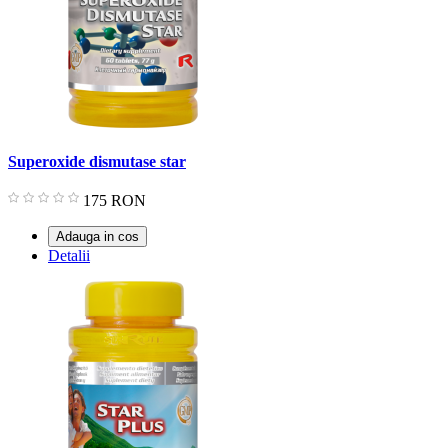
Superoxide dismutase star
Pret
175 RON
Adauga in cos
Detalii