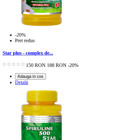
-20%
Pret redus
Star plus - complex de...
Pret
Pret
150 RON
188 RON
-20%
de
baza
Adauga in cos
Detalii