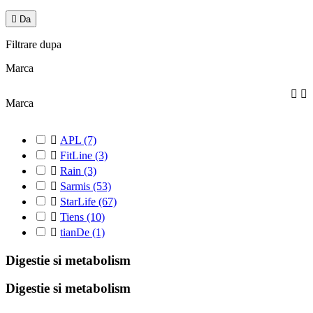

Da
Filtrare dupa
Marca


Marca

APL
(7)

FitLine
(3)

Rain
(3)

Sarmis
(53)

StarLife
(67)

Tiens
(10)

tianDe
(1)
Digestie si metabolism
Digestie si metabolism