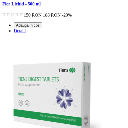
Fier Lichid - 500 ml
Pret
Pret
150 RON
188 RON
-20%
de
baza
Adauga in cos
Detalii