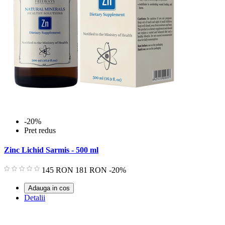
-20%
Pret redus
Zinc Lichid Sarmis - 500 ml
Pret
Pret
145 RON
181 RON
-20%
de
baza
Adauga in cos
Detalii