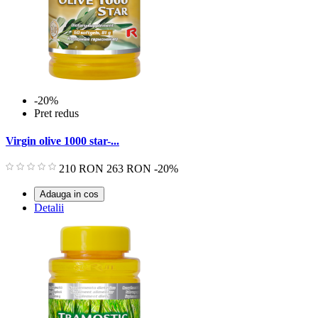
-20%
Pret redus
Virgin olive 1000 star-...
Pret
Pret
210 RON
263 RON
-20%
de
baza
Adauga in cos
Detalii