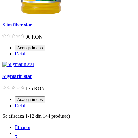
Slim fiber star
Pret
90 RON
Adauga in cos
Detalii
Silymarin star
Pret
135 RON
Adauga in cos
Detalii
Se afiseaza 1-12 din 144 produs(e)

Inapoi
1