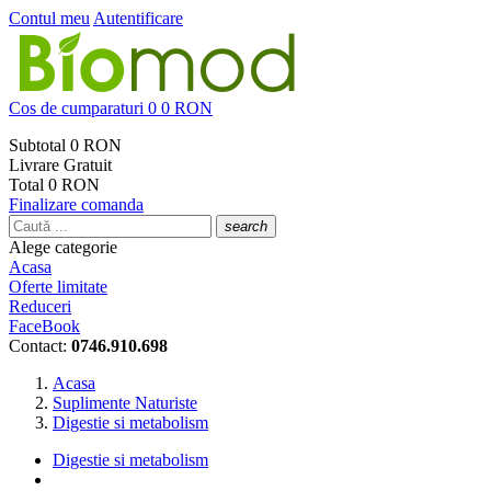
Contul meu
Autentificare
Cos de cumparaturi
0
0 RON
Subtotal
0 RON
Livrare
Gratuit
Total
0 RON
Finalizare comanda
search
Alege categorie
Acasa
Oferte limitate
Reduceri
FaceBook
Contact:
0746.910.698
Acasa
Suplimente Naturiste
Digestie si metabolism
Digestie si metabolism