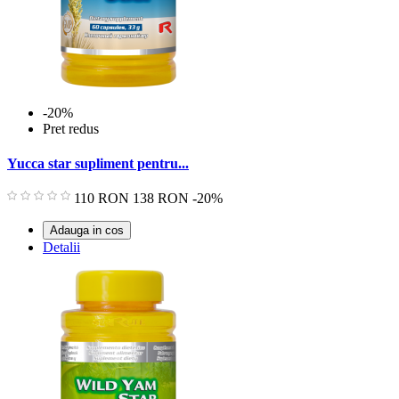
-20%
Pret redus
Yucca star supliment pentru...
Pret
Pret
110 RON
138 RON
-20%
de
baza
Adauga in cos
Detalii