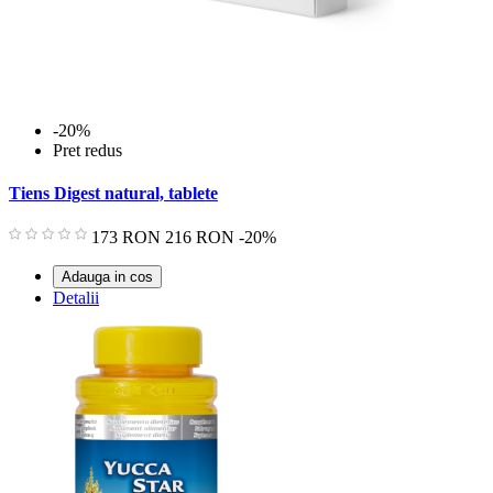
-20%
Pret redus
Tiens Digest natural, tablete
Pret
Pret
173 RON
216 RON
-20%
de
baza
Adauga in cos
Detalii