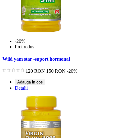
-20%
Pret redus
Wild yam star -suport hormonal
Pret
Pret
120 RON
150 RON
-20%
de
baza
Adauga in cos
Detalii