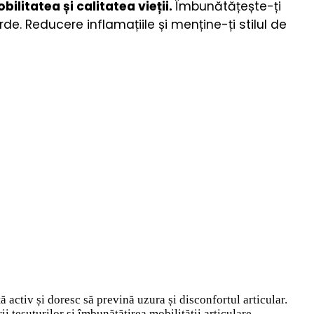
litatea și calitatea vieții.
Îmbunătățește-ți
de. Reducere inflamațiile și menține-ți stilul de
 activ și doresc să prevină uzura și disconfortul articular.
 țesuturilor și îmbunătățirea mobilității articulare.