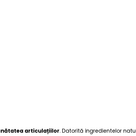
nătatea articulațiilor
. Datorită ingredientelor nat