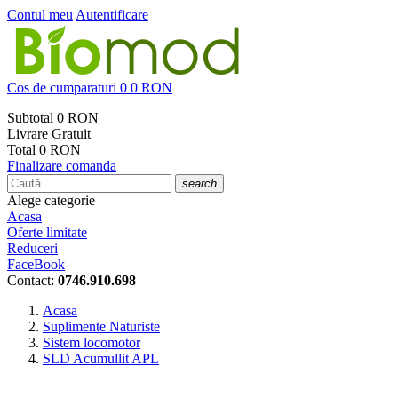
Contul meu
Autentificare
Cos de cumparaturi
0
0 RON
Subtotal
0 RON
Livrare
Gratuit
Total
0 RON
Finalizare comanda
search
Alege categorie
Acasa
Oferte limitate
Reduceri
FaceBook
Contact:
0746.910.698
Acasa
Suplimente Naturiste
Sistem locomotor
SLD Acumullit APL