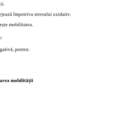
ii.
ejează împotriva stresului oxidativ.
ește mobilitatea.
:
gativă, pentru:
area mobilității