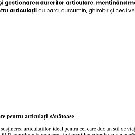
i gestionarea durerilor articulare, menținând mobi
ntru
articulații
cu para, curcumin, ghimbir și ceai ver
te pentru articulații sănătoase
inerea articulațiilor, ideal pentru cei care duc un stil de viață
SLD contribuie la reducerea inflamațiilor, stimularea regenerării