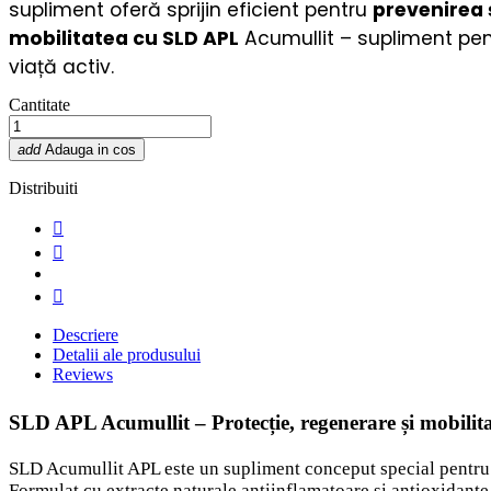
supliment oferă sprijin eficient pentru
prevenirea ș
mobilitatea cu SLD APL
Acumullit – supliment pe
viață activ.
Cantitate
add
Adauga in cos
Distribuiti
Descriere
Detalii ale produsului
Reviews
SLD APL Acumullit – Protecție, regenerare și mobilita
SLD Acumullit APL este un supliment conceput special pentru susț
Formulat cu extracte naturale antiinflamatoare și antioxidante, 