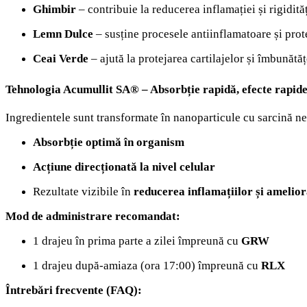
Ghimbir
– contribuie la reducerea inflamației și rigidităț
Lemn Dulce
– susține procesele antiinflamatoare și prot
Ceai Verde
– ajută la protejarea cartilajelor și îmbunătăț
Tehnologia Acumullit SA® – Absorbție rapidă, efecte rapide
Ingredientele sunt transformate în nanoparticule cu sarcină ne
Absorbție optimă în organism
Acțiune direcționată la nivel celular
Rezultate vizibile în
reducerea inflamațiilor și amelior
Mod de administrare recomandat:
1 drajeu în prima parte a zilei împreună cu
GRW
1 drajeu după-amiaza (ora 17:00) împreună cu
RLX
Întrebări frecvente (FAQ):