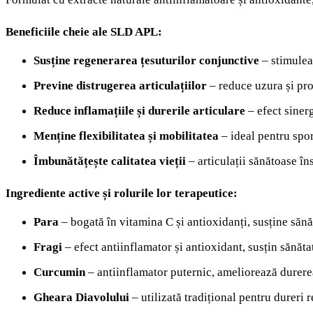
Beneficiile cheie ale SLD APL:
Susține regenerarea țesuturilor conjunctive
– stimulea
Previne distrugerea articulațiilor
– reduce uzura și pr
Reduce inflamațiile și durerile articulare
– efect sinerg
Menține flexibilitatea și mobilitatea
– ideal pentru spor
Îmbunătățește calitatea vieții
– articulații sănătoase î
Ingrediente active și rolurile lor terapeutice:
Para
– bogată în vitamina C și antioxidanți, susține sănă
Fragi
– efect antiinflamator și antioxidant, susțin sănătat
Curcumin
– antiinflamator puternic, ameliorează durerea
Gheara Diavolului
– utilizată tradițional pentru dureri r